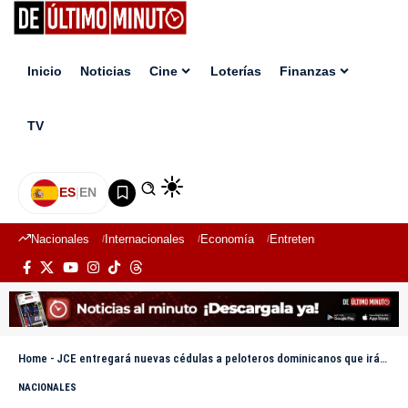
Inicio
Noticias
Cine
Loterías
Finanzas
TV
ES
|
EN
Nacionales
Internacionales
Economía
Entretenimiento
Deport
Home
-
JCE entregará nuevas cédulas a peloteros dominicanos que irán al Clásico Mundial 2026
NACIONALES