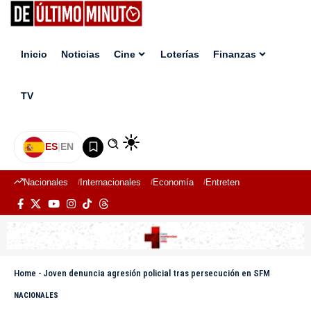
Inicio
Noticias
Cine
Loterías
Finanzas
TV
ES
|
EN
Nacionales
Internacionales
Economía
Entretenimiento
Deport
Home
-
Joven denuncia agresión policial tras persecución en SFM
NACIONALES