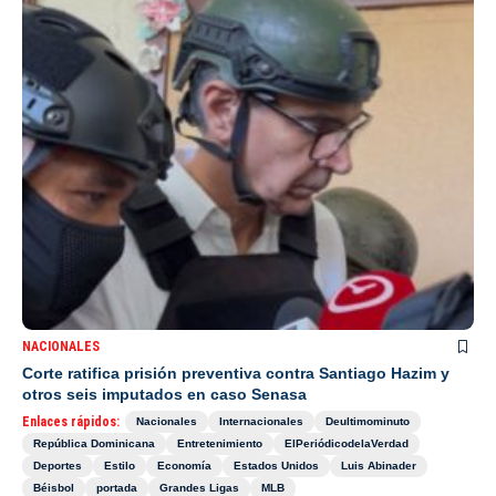
NACIONALES
Corte ratifica prisión preventiva contra Santiago Hazim y
otros seis imputados en caso Senasa
Enlaces rápidos:
Nacionales
Internacionales
Deultimominuto
República Dominicana
Entretenimiento
ElPeriódicodelaVerdad
Deportes
Estilo
Economía
Estados Unidos
Luis Abinader
Béisbol
portada
Grandes Ligas
MLB