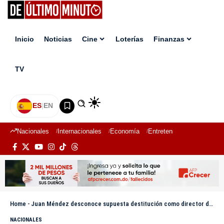
Inicio
Noticias
Cine
Loterías
Finanzas
TV
ES
|
EN
Nacionales
Internacionales
Economía
Entretenimiento
Deport
Home
-
Juan Méndez desconoce supuesta destitución como director del COE: «para servir no hay que estar remunerado»
NACIONALES