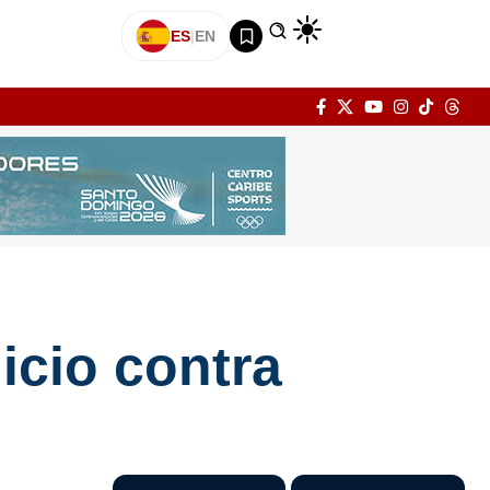
ES
|
EN
uicio contra