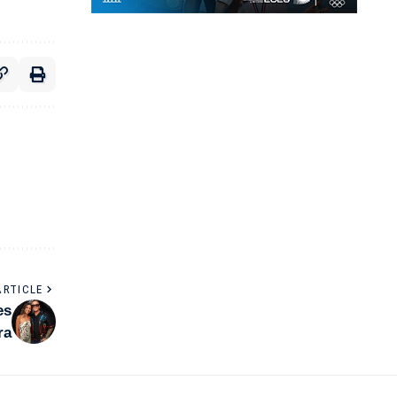
ARTICLE
es
ra