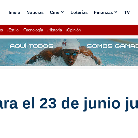
Inicio
Noticias
Cine
Loterías
Finanzas
TV
es
Estilo
Tecnología
Historia
Opinión
ra el 23 de junio j