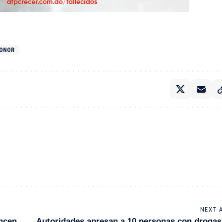
EONOR
NEXT 
encen
Autoridades apresan a 10 personas con drogas