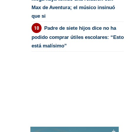
Max de Aventura; el músico insinuó
que si
Padre de siete hijos dice no ha
podido comprar útiles escolares: “Esto
está malísimo”