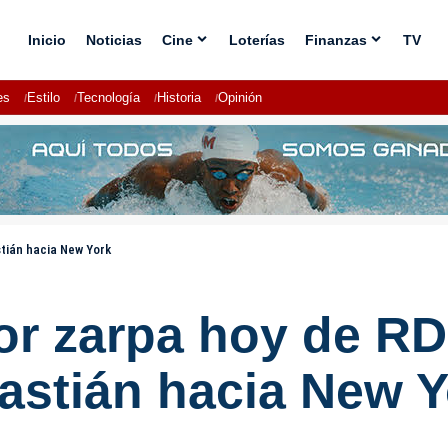
Inicio
Noticias
Cine
Loterías
Finanzas
TV
es
Estilo
Tecnología
Historia
Opinión
tián hacia New York
or zarpa hoy de RD
astián hacia New Y