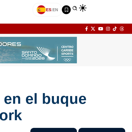
ES
|
EN
 en el buque
ork