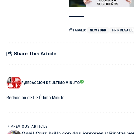
TAGGED:
NEW YORK
PRINCESA L
Share This Article
By
REDACCIÓN DE ÚLTIMO MINUTO
Redacción de De Último Minuto
PREVIOUS ARTICLE
Oneil Cruz brilla con dos jonrones y Piratas v