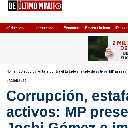
Nacionales
Internacionales
Economía
Entretenimiento
Deport
Home
-
Corrupción, estafa contra el Estado y lavado de activos: MP prese
NACIONALES
Corrupción, estaf
activos: MP pres
Jochi Gómez e im