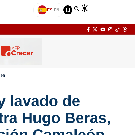
ES
|
EN
eón
y lavado de
tra Hugo Beras,
ación Camaleón