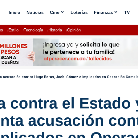
Inicio
Noticias
Cine
Loterías
Finanzas
TV
es
Estilo
Tecnología
Historia
Opinión
nta acusación contra Hugo Beras, Jochi Gómez e implicados en Operación Camal
a contra el Estado 
enta acusación con
plicados en Oper