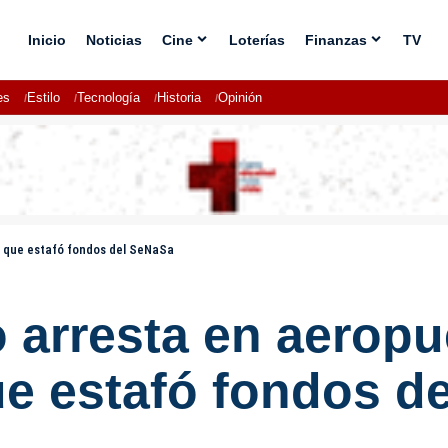
Inicio
Noticias
Cine
Loterías
Finanzas
TV
es
Estilo
Tecnología
Historia
Opinión
al que estafó fondos del SeNaSa
o arresta en aeropu
ue estafó fondos d