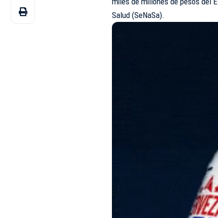
miles de millones de pesos del E
Salud (SeNaSa).