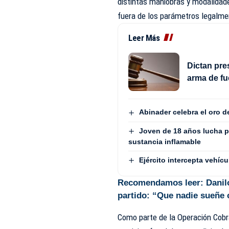
distintas maniobras y modalida
fuera de los parámetros legalme
Leer Más
Dictan pre
arma de fu
Abinader celebra el oro 
Joven de 18 años lucha p
sustancia inflamable
Ejército intercepta vehí
Recomendamos leer:
Danilo
partido: “Que nadie sueñe
Como parte de la Operación Cobra