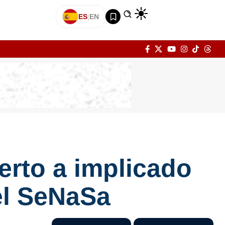
ES
|
EN
erto a implicado
el SeNaSa