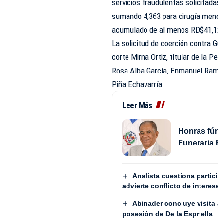
servicios fraudulentas solicitada
sumando 4,363 para cirugía meno
acumulado de al menos RD$41,1
La solicitud de coerción contra
corte Mirna Ortiz, titular de la 
Rosa Alba García, Enmanuel Ramí
Piña Echavarría.
Leer Más
Honras fún
Funeraria 
Analista cuestiona partic
advierte conflicto de interes
Abinader concluye visita 
posesión de De la Espriella