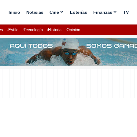
Inicio
Noticias
Cine
Loterías
Finanzas
TV
es
Estilo
Tecnología
Historia
Opinión