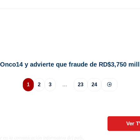
 Onco14 y advierte que fraude de RD$3,750 mil
1
2
3
…
23
24
Ver T
e en la comunicación informativa del país,