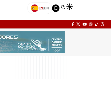
ES
|
EN