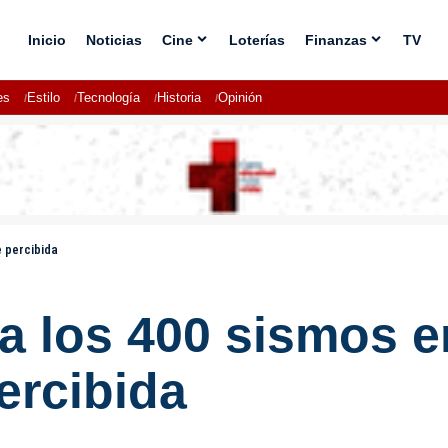
Inicio
Noticias
Cine
Loterías
Finanzas
TV
es
Estilo
Tecnología
Historia
Opinión
e percibida
a los 400 sismos e
ercibida