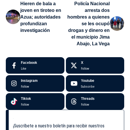
Hieren de bala a
Policía Nacional
joven en tiroteo en
arresta dos
Azua; autoridades
hombres a quienes
profundizan
se les ocupó
investigación
drogas y dinero en
el municipio Jima
Abajo, La Vega
Facebook
X
Like
Follow
Instagram
Youtube
Follow
Subscribe
Tiktok
Threads
Follow
Follow
¡Suscríbete a nuestro boletín para recibir nuestros