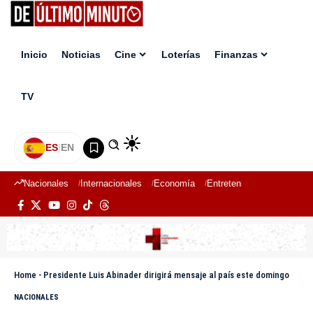
Inicio
Noticias
Cine
Loterías
Finanzas
TV
ES
|
EN
Nacionales
Internacionales
Economía
Entretenimiento
Deport
Home
-
Presidente Luis Abinader dirigirá mensaje al país este domingo
NACIONALES