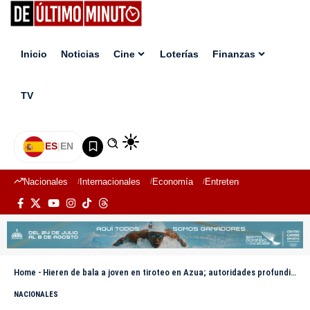
Inicio
Noticias
Cine
Loterías
Finanzas
TV
ES
|
EN
Nacionales
Internacionales
Economía
Entretenimiento
Deport
Home
-
Hieren de bala a joven en tiroteo en Azua; autoridades profundizan investigación
NACIONALES