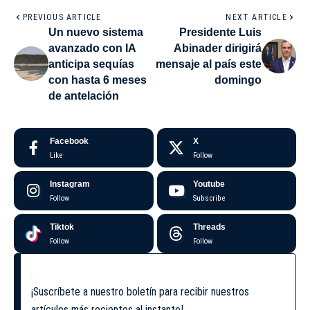
PREVIOUS ARTICLE
NEXT ARTICLE
Un nuevo sistema
Presidente Luis
avanzado con IA
Abinader dirigirá
anticipa sequías
mensaje al país este
con hasta 6 meses
domingo
de antelación
Facebook
X
Like
Follow
Instagram
Youtube
Follow
Subscribe
Tiktok
Threads
Follow
Follow
¡Suscríbete a nuestro boletín para recibir nuestros
artículos más recientes al instante!