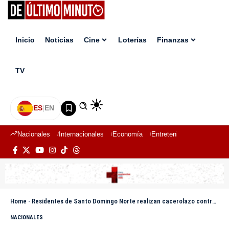
Inicio
Noticias
Cine
Loterías
Finanzas
TV
ES
|
EN
Nacionales
Internacionales
Economía
Entretenimiento
Deport
Home
-
Residentes de Santo Domingo Norte realizan cacerolazo contra apagones
NACIONALES