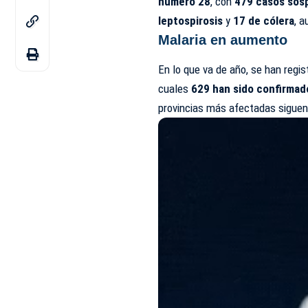
número 28
, con
479 casos sosp
leptospirosis
y
17 de cólera
, 
Malaria en aumento
En lo que va de año, se han regi
cuales
629 han sido confirmad
provincias más afectadas sigue