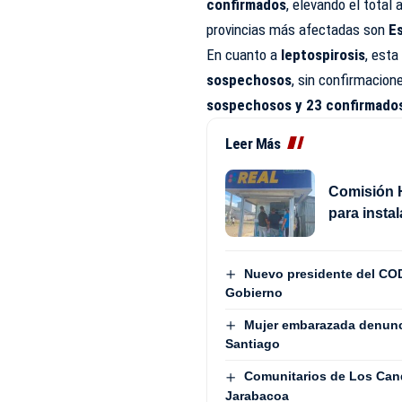
confirmados
, elevando el total 
provincias más afectadas son
Es
En cuanto a
leptospirosis
, est
sospechosos
, sin confirmacion
sospechosos y 23 confirmado
Leer Más
Comisión H
para insta
Nuevo presidente del COD
Gobierno
Mujer embarazada denunci
Santiago
Comunitarios de Los Cand
Jarabacoa