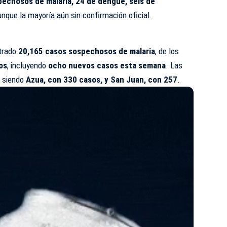
echosos de malaria, 24 de dengue, seis de
aunque la mayoría aún sin confirmación oficial.
strado
20,165 casos sospechosos de malaria
, de los
os
, incluyendo
ocho nuevos casos esta semana
. Las
n siendo
Azua, con 330 casos, y San Juan, con 257
.