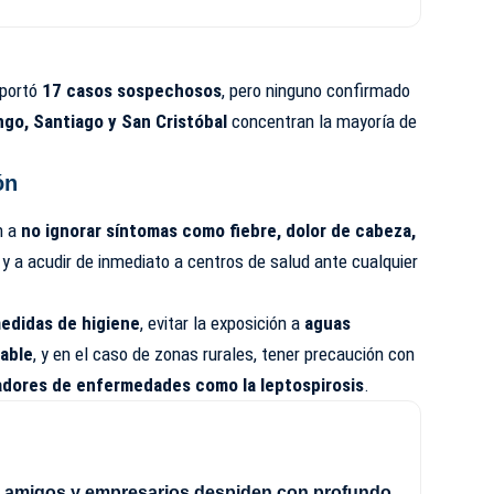
eportó
17 casos sospechosos
, pero ninguno confirmado
go, Santiago y San Cristóbal
concentran la mayoría de
ón
ón a
no ignorar síntomas como fiebre, dolor de cabeza,
, y a acudir de inmediato a centros de salud ante cualquier
edidas de higiene
, evitar la exposición a
aguas
able
, y en el caso de zonas rurales, tener precaución con
adores de enfermedades como la leptospirosis
.
, amigos y empresarios despiden con profundo