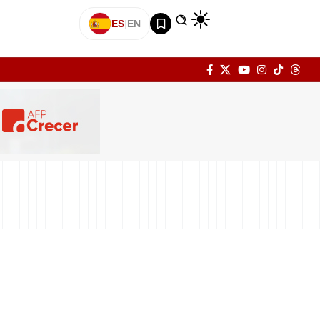
ES
|
EN