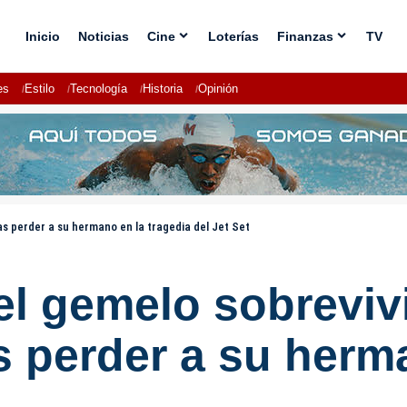
Inicio
Noticias
Cine
Loterías
Finanzas
TV
es
Estilo
Tecnología
Historia
Opinión
ras perder a su hermano en la tragedia del Jet Set
el gemelo sobreviv
as perder a su herm