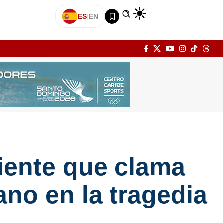
ES
|
EN
iente que clama
ano en la tragedia