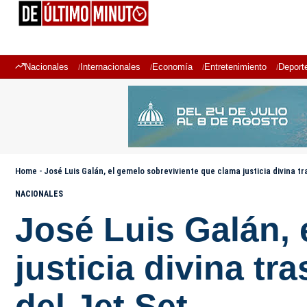
Nacionales
Internacionales
Economía
Entretenimiento
Deport
Home
-
José Luis Galán, el gemelo sobreviviente que clama justicia divina t
NACIONALES
José Luis Galán, 
justicia divina tr
del Jet Set