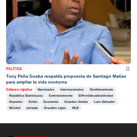
POLÍTICA
Tony Peña Guaba respalda propuesta de Santiago Matías
para ampliar la vida nocturna
Enlaces rápidos:
Nacionales
Internacionales
Deultimominuto
República Dominicana
Entretenimiento
ElPeriódicodelaVerdad
Deportes
Estilo
Economía
Estados Unidos
Luis Abinader
Béisbol
portada
Grandes Ligas
MLB