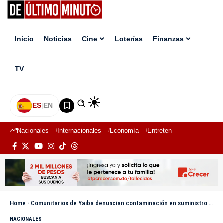
Inicio
Noticias
Cine
Loterías
Finanzas
TV
ES
|
EN
Nacionales
Internacionales
Economía
Entretenimiento
Deport
Home
-
Comunitarios de Yaiba denuncian contaminación en suministro de agua potable
NACIONALES