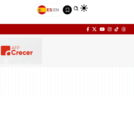
ES
|
EN