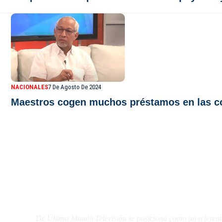
NACIONALES
7 De Agosto De 2024
Maestros cogen muchos préstamos en las coo
De Último Minuto TV
De Último Minuto Televisión se posiciona como un referent