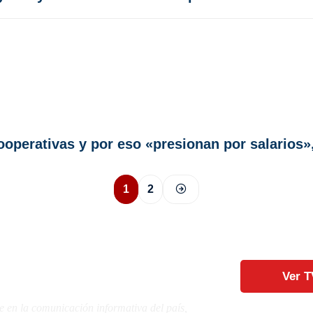
perativas y por eso «presionan por salarios»,
1
2
Ver T
e en la comunicación informativa del país,