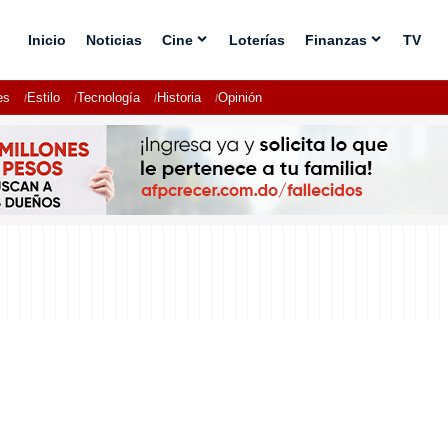
Inicio
Noticias
Cine
Loterías
Finanzas
TV
es
Estilo
Tecnología
Historia
Opinión