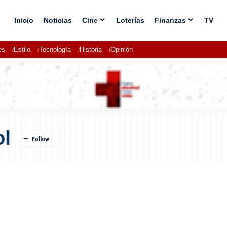
Inicio
Noticias
Cine
Loterías
Finanzas
TV
es
Estilo
Tecnología
Historia
Opinión
ol