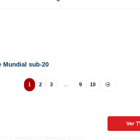
le Mundial sub-20
1
2
3
…
9
10
Ver T
e en la comunicación informativa del país,