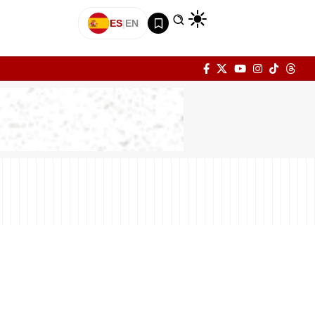
ES
|
EN