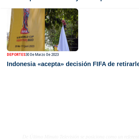
DEPORTES
30 De Marzo De 2023
Indonesia «acepta» decisión FIFA de retirar
De Último Minuto TV
De Último Minuto Televisión se posiciona como un referent