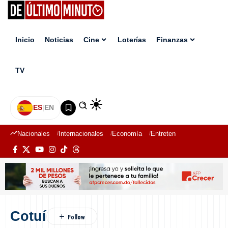
Inicio
Noticias
Cine
Loterías
Finanzas
TV
ES
|
EN
Nacionales
Internacionales
Economía
Entretenimiento
Deport
Cotuí