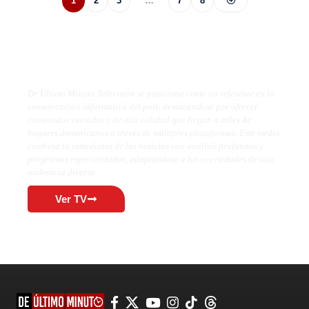
1
2
3
…
7
8
De Último Minuto TV
De Último Minuto Televisión se posiciona como un referente en la
comunicación informativa del país, destacándose por ofrecer
contenidos variados y de alta calidad que llegan a miles de
hogares dominicanos a través de múltiples plataformas. Este medio
combina la inmediatez de las noticias con análisis profundos y
programas especializados, adaptándose a las necesidades de una
audiencia diversa.
Ver TV