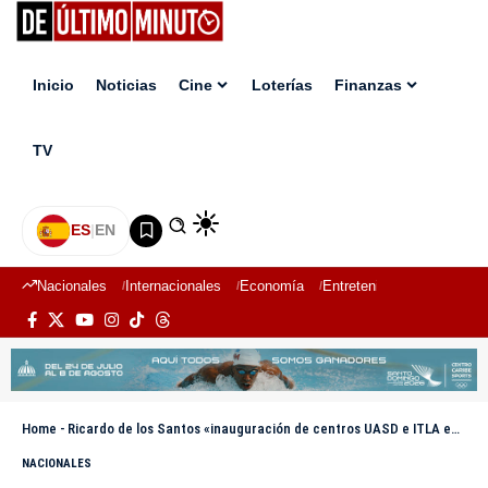
Inicio
Noticias
Cine
Loterías
Finanzas
TV
ES
|
EN
Nacionales
Internacionales
Economía
Entretenimiento
Deport
Home
-
Ricardo de los Santos «inauguración de centros UASD e ITLA en Cotuí marcan un hito en la provincia»
NACIONALES