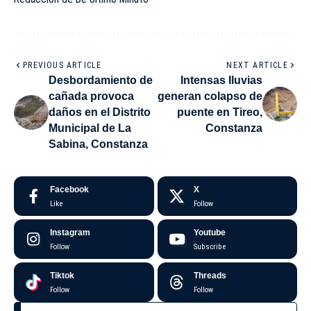
PREVIOUS ARTICLE
NEXT ARTICLE
Desbordamiento de
Intensas lluvias
cañada provoca
generan colapso de
daños en el Distrito
puente en Tireo,
Municipal de La
Constanza
Sabina, Constanza
Facebook
X
Like
Follow
Instagram
Youtube
Follow
Subscribe
Tiktok
Threads
Follow
Follow