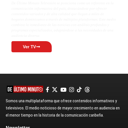
De Último Minuto Televisión se posiciona como un referente en la
comunicación informativa del país, destacándose por ofrecer
contenidos variados y de alta calidad que llegan a miles de
hogares dominicanos a través de múltiples plataformas. Este medio
combina la inmediatez de las noticias con análisis profundos y
programas especializados, adaptándose a las necesidades de una
audiencia diversa.
Ver TV
Somos una multiplataforma que ofrece contenidos informativos y
televisivos. El medio noticioso de mayor crecimiento en audiencia en
el menor tiempo en la historia de la comunicación caribeña.
Newsletter