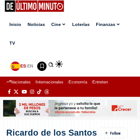
Inicio
Noticias
Cine
Loterías
Finanzas
TV
ES
|
EN
Nacionales
Internacionales
Economía
Entretenimiento
Deport
Ricardo de los Santos