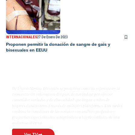
INTERNACIONALES
27 De Enero De 2023
Proponen permitir la donación de sangre de gais y
bisexuales en EEUU
De Último Minuto TV
De Último Minuto Televisión se posiciona como un referente en la
comunicación informativa del país, destacándose por ofrecer
contenidos variados y de alta calidad que llegan a miles de
hogares dominicanos a través de múltiples plataformas. Este medio
combina la inmediatez de las noticias con análisis profundos y
programas especializados, adaptándose a las necesidades de una
audiencia diversa.
Ver TV