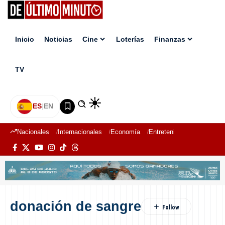
Inicio
Noticias
Cine
Loterías
Finanzas
TV
ES
|
EN
Nacionales
Internacionales
Economía
Entretenimiento
Deport
donación de sangre