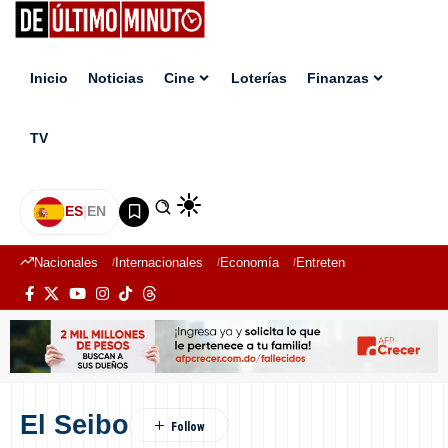
Inicio
Noticias
Cine
Loterías
Finanzas
TV
ES
|
EN
Nacionales
Internacionales
Economía
Entretenimiento
Deport
El Seibo