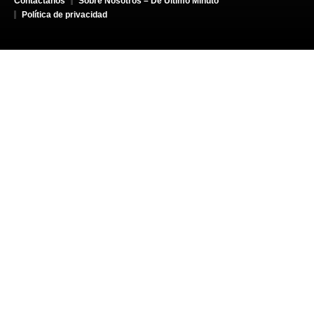
Contáctanos
Sobre Nosotros – De Último Minuto
Política de privacidad