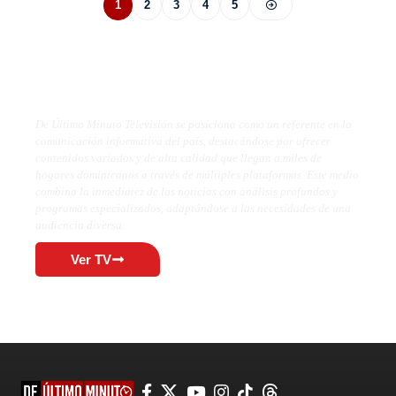
1
2
3
4
5
De Último Minuto TV
De Último Minuto Televisión se posiciona como un referente en la
comunicación informativa del país, destacándose por ofrecer
contenidos variados y de alta calidad que llegan a miles de
hogares dominicanos a través de múltiples plataformas. Este medio
combina la inmediatez de las noticias con análisis profundos y
programas especializados, adaptándose a las necesidades de una
audiencia diversa.
Ver TV