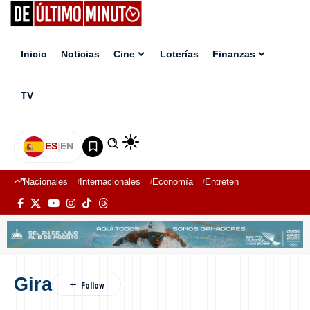
Inicio
Noticias
Cine
Loterías
Finanzas
TV
ES
|
EN
Nacionales
Internacionales
Economía
Entretenimiento
Deport
Gira