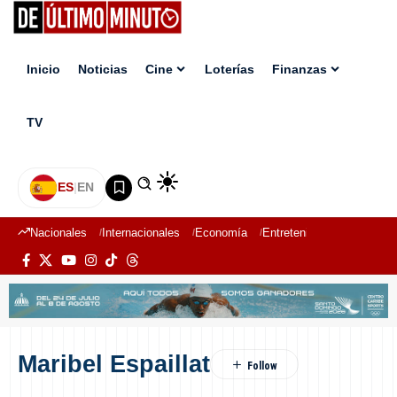
Inicio
Noticias
Cine
Loterías
Finanzas
TV
ES
|
EN
Nacionales
Internacionales
Economía
Entretenimiento
Deport
Maribel Espaillat