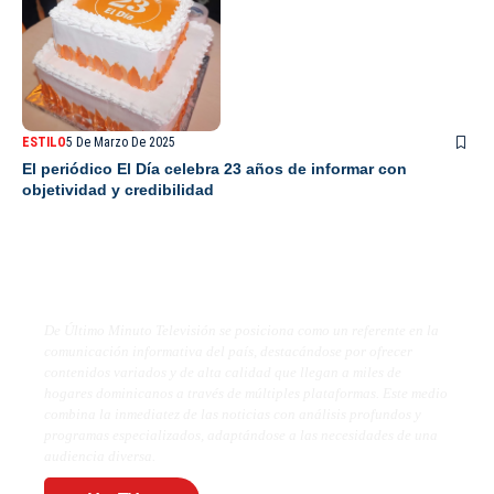
ESTILO
5 De Marzo De 2025
El periódico El Día celebra 23 años de informar con
objetividad y credibilidad
De Último Minuto TV
De Último Minuto Televisión se posiciona como un referente en la
comunicación informativa del país, destacándose por ofrecer
contenidos variados y de alta calidad que llegan a miles de
hogares dominicanos a través de múltiples plataformas. Este medio
combina la inmediatez de las noticias con análisis profundos y
programas especializados, adaptándose a las necesidades de una
audiencia diversa.