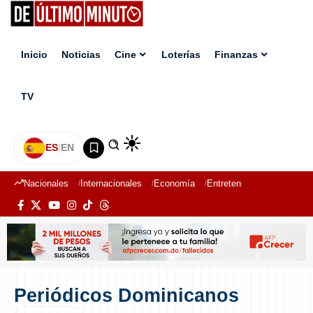
Inicio
Noticias
Cine
Loterías
Finanzas
TV
ES
|
EN
Nacionales
Internacionales
Economía
Entretenimiento
Deport
Periódicos Dominicanos