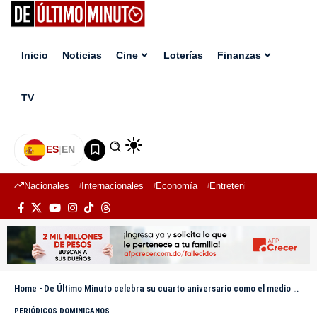
Inicio
Noticias
Cine
Loterías
Finanzas
TV
ES
|
EN
Nacionales
Internacionales
Economía
Entretenimiento
Deport
Home
-
De Último Minuto celebra su cuarto aniversario como el medio digital más interactivo de la República Dominicana
PERIÓDICOS DOMINICANOS