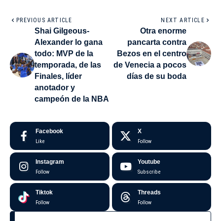
PREVIOUS ARTICLE
NEXT ARTICLE
Shai Gilgeous-
Otra enorme
Alexander lo gana
pancarta contra
todo: MVP de la
Bezos en el centro
temporada, de las
de Venecia a pocos
Finales, líder
días de su boda
anotador y
campeón de la NBA
Facebook
X
Like
Follow
Instagram
Youtube
Follow
Subscribe
Tiktok
Threads
Follow
Follow