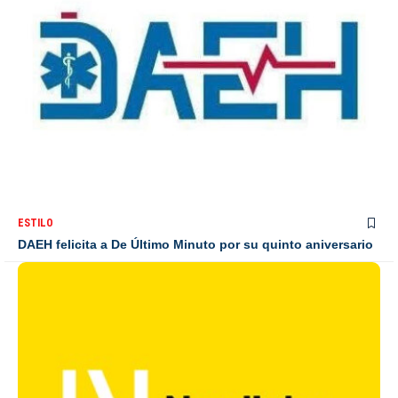
ESTILO
DAEH felicita a De Último Minuto por su quinto aniversario