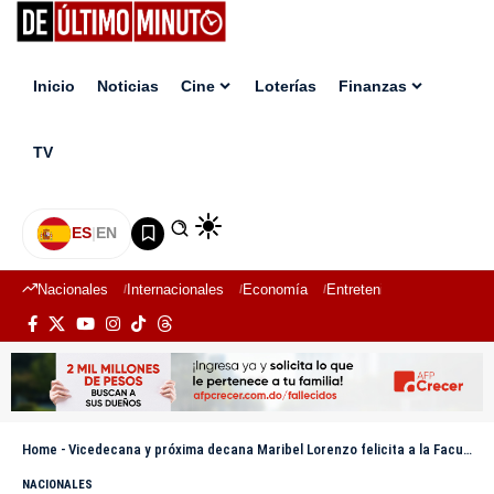
Inicio
Noticias
Cine
Loterías
Finanzas
TV
ES
|
EN
Nacionales
Internacionales
Economía
Entretenimiento
Deport
Home
-
Vicedecana y próxima decana Maribel Lorenzo felicita a la Facultad de Ciencias Económicas y Sociales en su 70 aniversario
NACIONALES