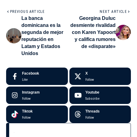
PREVIOUS ARTICLE
NEXT ARTICLE
La banca
Georgina Duluc
dominicana es la
desmiente rivalidad
segunda de mejor
con Karen Yapoort
reputación en
y califica rumores
Latam y Estados
de «disparate»
Unidos
Facebook
X
Like
Follow
Instagram
Youtube
Follow
Subscribe
Tiktok
Threads
Follow
Follow