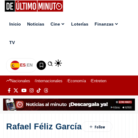
Inicio
Noticias
Cine
Loterías
Finanzas
TV
ES
|
EN
Nacionales
Internacionales
Economía
Entretenimiento
Deport
Rafael Féliz García