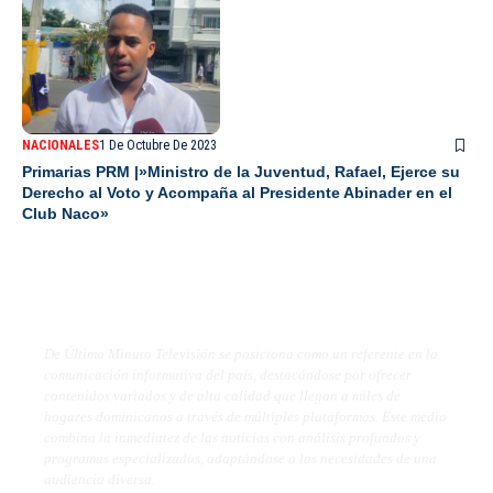
NACIONALES
1 De Octubre De 2023
Primarias PRM |»Ministro de la Juventud, Rafael, Ejerce su
Derecho al Voto y Acompaña al Presidente Abinader en el
Club Naco»
De Último Minuto TV
De Último Minuto Televisión se posiciona como un referente en la
comunicación informativa del país, destacándose por ofrecer
contenidos variados y de alta calidad que llegan a miles de
hogares dominicanos a través de múltiples plataformas. Este medio
combina la inmediatez de las noticias con análisis profundos y
programas especializados, adaptándose a las necesidades de una
audiencia diversa.