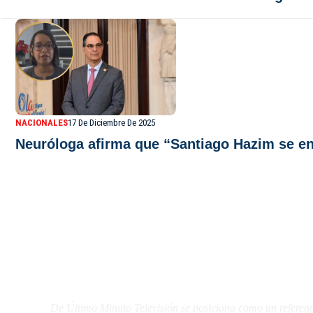
NACIONALES
17 De Diciembre De 2025
Neuróloga afirma que “Santiago Hazim se en
De Último Minuto TV
De Último Minuto Televisión se posiciona como un referent