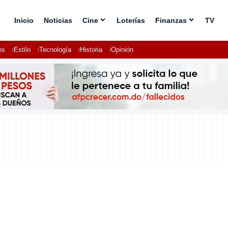
Inicio
Noticias
Cine
Loterías
Finanzas
TV
es
Estilo
Tecnología
Historia
Opinión