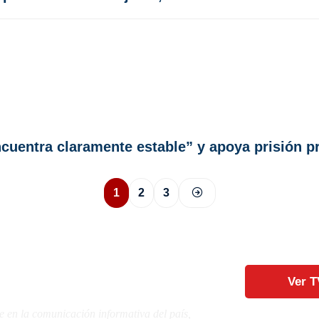
cuentra claramente estable” y apoya prisión p
1
2
3
Ver T
e en la comunicación informativa del país,