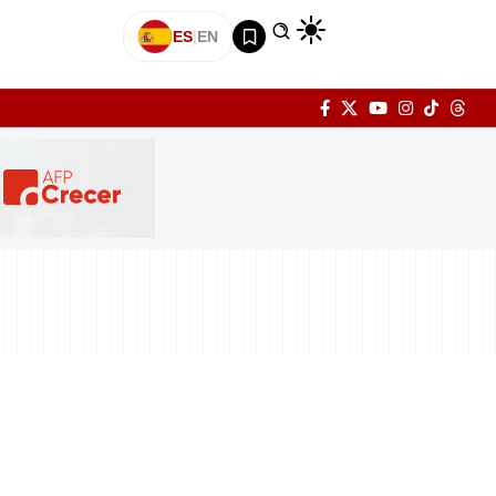
ES
|
EN