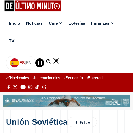
Inicio
Noticias
Cine
Loterías
Finanzas
TV
ES
|
EN
Nacionales
Internacionales
Economía
Entretenimiento
Deport
Unión Soviética