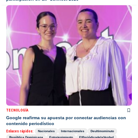
TECNOLOGÍA
Google reafirma su apuesta por conectar audiencias con
contenido periodístico
Enlaces rápidos:
Nacionales
Internacionales
Deultimominuto
República Dominicana
Entretenimiento
ElPeriódicodelaVerdad