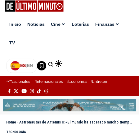
Inicio
Noticias
Cine
Loterías
Finanzas
TV
ES
|
EN
Nacionales
Internacionales
Economía
Entretenimiento
Deport
Home
-
Astronautas de Artemis II: «El mundo ha esperado mucho tiempo» para volver a la Luna
TECNOLOGÍA