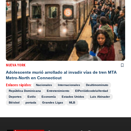
NUEVA YORK
Adolescente murió arrollado al invadir vías de tren MTA
Metro-North en Connecticut
Enlaces rápidos:
Nacionales
Internacionales
Deultimominuto
República Dominicana
Entretenimiento
ElPeriódicodelaVerdad
Deportes
Estilo
Economía
Estados Unidos
Luis Abinader
Béisbol
portada
Grandes Ligas
MLB