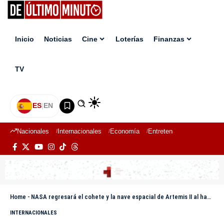
Inicio
Noticias
Cine
Loterías
Finanzas
TV
ES
|
EN
Nacionales
Internacionales
Economía
Entretenimiento
Deport
Home
-
NASA regresará el cohete y la nave espacial de Artemis II al hangar para una reparación
INTERNACIONALES