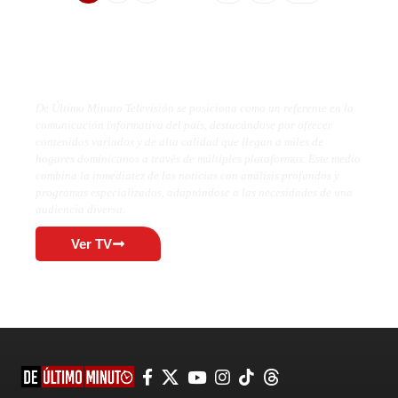
De Último Minuto TV
De Último Minuto Televisión se posiciona como un referente en la
comunicación informativa del país, destacándose por ofrecer
contenidos variados y de alta calidad que llegan a miles de
hogares dominicanos a través de múltiples plataformas. Este medio
combina la inmediatez de las noticias con análisis profundos y
programas especializados, adaptándose a las necesidades de una
audiencia diversa.
Ver TV