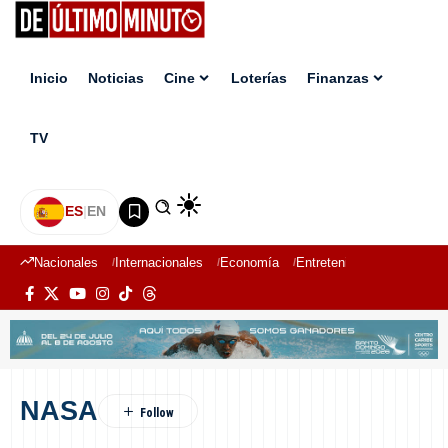
Inicio
Noticias
Cine
Loterías
Finanzas
TV
ES
|
EN
Nacionales
Internacionales
Economía
Entretenimiento
Deport
NASA