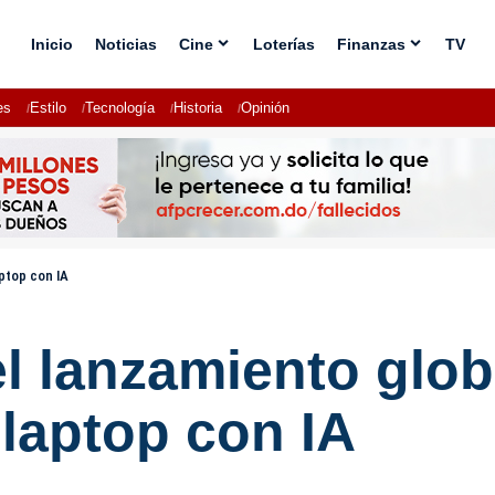
Inicio
Noticias
Cine
Loterías
Finanzas
TV
es
Estilo
Tecnología
Historia
Opinión
ptop con IA
l lanzamiento glo
laptop con IA