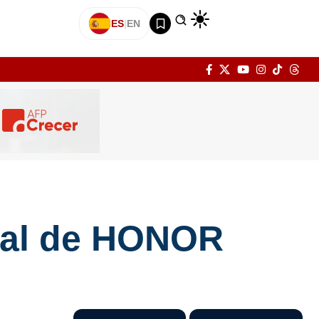
ES
|
EN
bal de HONOR