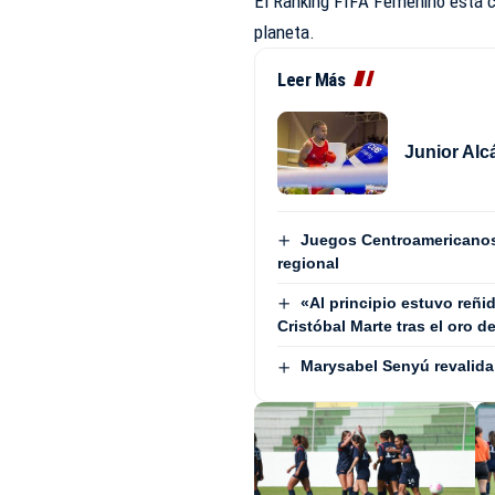
El Ranking FIFA Femenino está c
planeta.
Leer Más
Junior Alc
Juegos Centroamericanos
regional
«Al principio estuvo reñi
Cristóbal Marte tras el oro d
Marysabel Senyú revalida