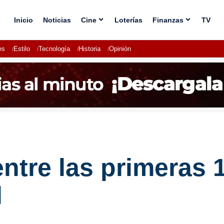
Inicio
Noticias
Cine
Loterías
Finanzas
TV
es
Estilo
Tecnología
Historia
Opinión
ntre las primeras 1
l