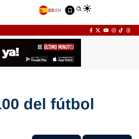
ES
|
EN
00 del fútbol