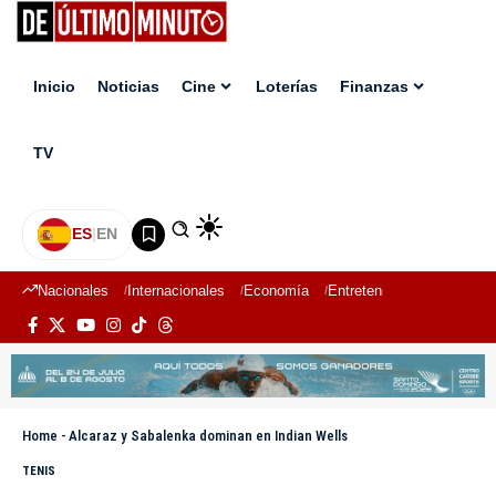
Inicio
Noticias
Cine
Loterías
Finanzas
TV
ES
|
EN
Nacionales
Internacionales
Economía
Entretenimiento
Deport
Home
-
Alcaraz y Sabalenka dominan en Indian Wells
TENIS