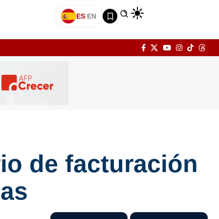
ES
|
EN
io de facturación
cas