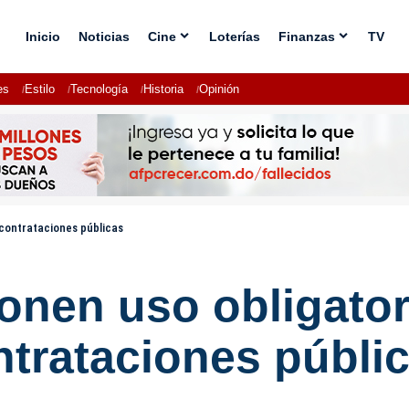
Inicio
Noticias
Cine
Loterías
Finanzas
TV
es
Estilo
Tecnología
Historia
Opinión
 contrataciones públicas
onen uso obligator
ntrataciones públi