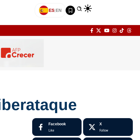
ES
|
EN
ciberataque
Facebook
X
Like
Follow