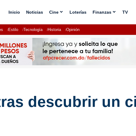
Inicio
Noticias
Cine
Loterías
Finanzas
TV
es
Estilo
Tecnología
Historia
Opinión
tras descubrir un 