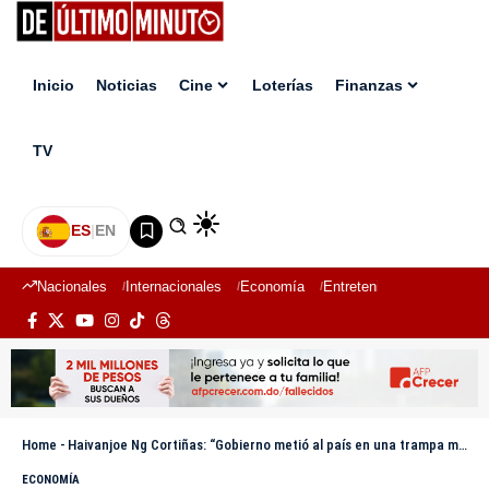
Inicio
Noticias
Cine
Loterías
Finanzas
TV
ES
|
EN
Nacionales
Internacionales
Economía
Entretenimiento
Deport
Home
-
Haivanjoe Ng Cortiñas: “Gobierno metió al país en una trampa monetaria”
ECONOMÍA