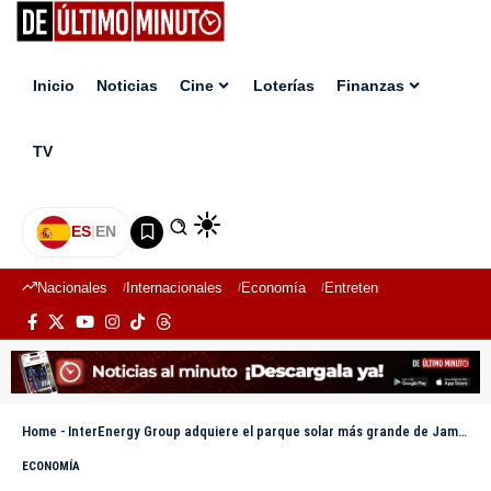
Inicio
Noticias
Cine
Loterías
Finanzas
TV
ES
|
EN
Nacionales
Internacionales
Economía
Entretenimiento
Deport
Home
-
InterEnergy Group adquiere el parque solar más grande de Jamaica
ECONOMÍA