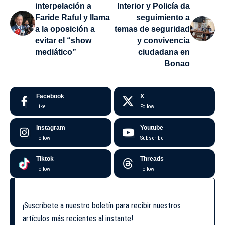
interpelación a
Interior y Policía da
Faride Raful y llama
seguimiento a
a la oposición a
temas de seguridad
evitar el “show
y convivencia
mediático”
ciudadana en
Bonao
Facebook
X
Like
Follow
Instagram
Youtube
Follow
Subscribe
Tiktok
Threads
Follow
Follow
¡Suscríbete a nuestro boletín para recibir nuestros
artículos más recientes al instante!