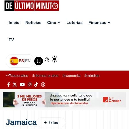
Inicio
Noticias
Cine
Loterías
Finanzas
TV
ES
|
EN
Nacionales
Internacionales
Economía
Entretenimiento
Deport
Jamaica