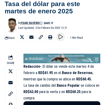
Tasa del dólar para este
martes de enero 2025
By
YOAN SILVERIO
Last Updated: 4 De Febrero De 2025 12:31
Share
1 Min Read
SHARE
Redacción-
El
dólar
se vende este martes 4 de
febrero a
RD$61.95
en el
Banco de Reservas
,
mientras que la compra se ubica en
RD$60.45.
La tasa de cambio del
Banco Popular
se coloca en
RD$62.00
para la venta y en
RD$60.25
para la
compra.