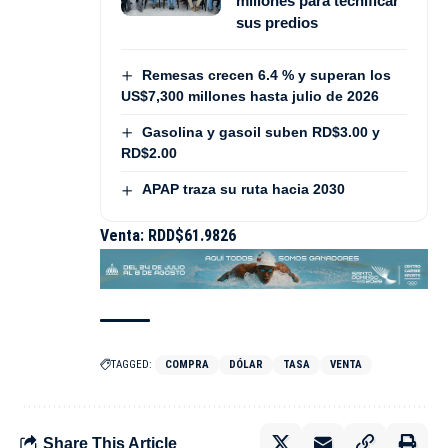
millones para tecnificar
sus predios
Remesas crecen 6.4 % y superan los
US$7,300 millones hasta julio de 2026
Gasolina y gasoil suben RD$3.00 y
RD$2.00
APAP traza su ruta hacia 2030
Venta: RDD$61.9826
TAGGED:
COMPRA
DÓLAR
TASA
VENTA
Share This Article