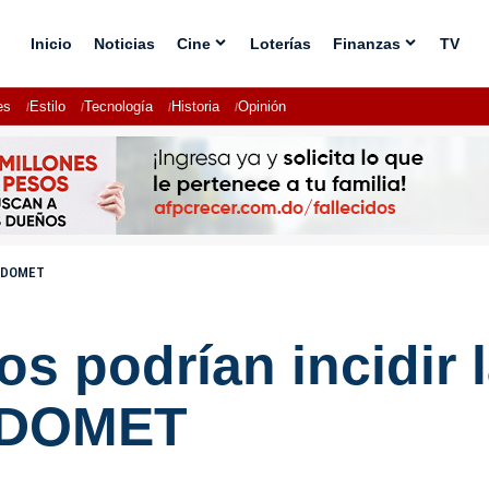
Inicio
Noticias
Cine
Loterías
Finanzas
TV
es
Estilo
Tecnología
Historia
Opinión
 INDOMET
 podrían incidir l
INDOMET