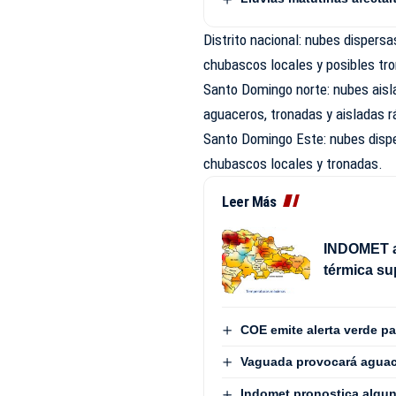
Distrito nacional: nubes disper
chubascos locales y posibles tr
Santo Domingo norte: nubes aisl
aguaceros, tronadas y aisladas r
Santo Domingo Este: nubes disp
chubascos locales y tronadas.
Leer Más
INDOMET ad
térmica su
COE emite alerta verde p
Vaguada provocará aguace
Indomet pronostica algun