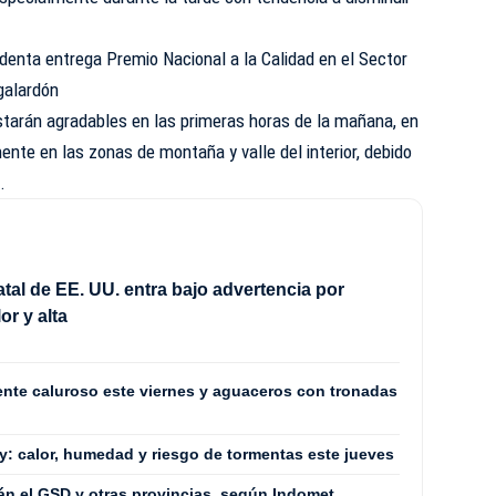
denta entrega Premio Nacional a la Calidad en el Sector
galardón
starán agradables en las primeras horas de la mañana, en
nte en las zonas de montaña y valle del interior, debido
.
atal de EE. UU. entra bajo advertencia por
or y alta
nte caluroso este viernes y aguaceros con tronadas
: calor, humedad y riesgo de tormentas este jueves
rán el GSD y otras provincias, según Indomet