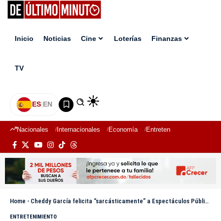
Inicio
Noticias
Cine
Loterías
Finanzas
TV
ES
|
EN
Nacionales
Internacionales
Economía
Entretenimiento
Deport
Home
-
Cheddy García felicita “sarcásticamente” a Espectáculos Públicos por prohibición de la canción ‘La Suegra’ de Romeo Santos
ENTRETENIMIENTO