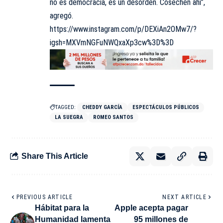
no es democracia, es un desorden. Cosechen ahí”,
agregó.
https://www.instagram.com/p/DEXiAn2OMw7/?
igsh=MXVmNGFuNWQxaXp3cw%3D%3D
TAGGED:
CHEDDY GARCÍA
ESPECTÁCULOS PÚBLICOS
LA SUEGRA
ROMEO SANTOS
Share This Article
PREVIOUS ARTICLE
NEXT ARTICLE
Hábitat para la
Apple acepta pagar
Humanidad lamenta
95 millones de