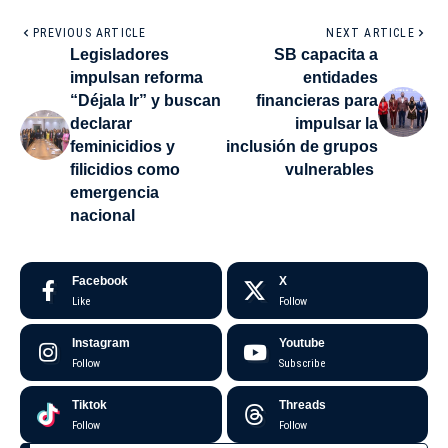
PREVIOUS ARTICLE
NEXT ARTICLE
Legisladores
SB capacita a
impulsan reforma
entidades
“Déjala Ir” y buscan
financieras para
declarar
impulsar la
feminicidios y
inclusión de grupos
filicidios como
vulnerables
emergencia
nacional
Facebook
X
Like
Follow
Instagram
Youtube
Follow
Subscribe
Tiktok
Threads
Follow
Follow