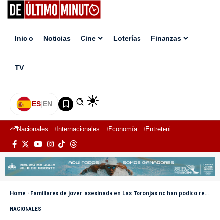
Inicio
Noticias
Cine
Loterías
Finanzas
TV
ES
|
EN
Nacionales
Internacionales
Economía
Entretenimiento
Deport
Home
-
Familiares de joven asesinada en Las Toronjas no han podido retirar el cuerpo por falta de luz en el Inacif
NACIONALES