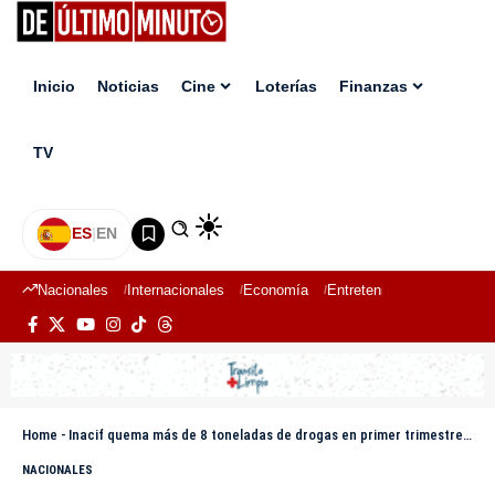
Inicio
Noticias
Cine
Loterías
Finanzas
TV
ES
|
EN
Nacionales
Internacionales
Economía
Entretenimiento
Deport
Home
-
Inacif quema más de 8 toneladas de drogas en primer trimestre del año 2026
NACIONALES