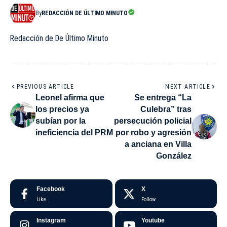
By
REDACCIÓN DE ÚLTIMO MINUTO
Redacción de De Último Minuto
PREVIOUS ARTICLE
NEXT ARTICLE
Leonel afirma que
Se entrega “La
los precios ya
Culebra” tras
subían por la
persecución policial
ineficiencia del PRM
por robo y agresión
a anciana en Villa
González
Facebook
X
Like
Follow
Instagram
Youtube