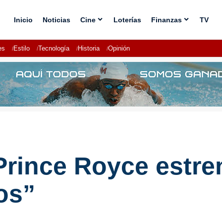
Inicio
Noticias
Cine
Loterías
Finanzas
TV
es
Estilo
Tecnología
Historia
Opinión
rince Royce estren
os”