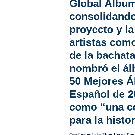
Global Album
consolidando
proyecto y l
artistas como
de la bachata
nombró el á
50 Mejores Á
Español de 2
como “una co
para la histor