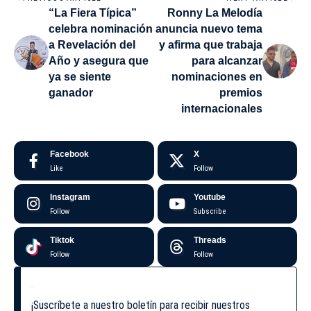
“La Fiera Típica”
Ronny La Melodía
celebra nominación
anuncia nuevo tema
a Revelación del
y afirma que trabaja
Año y asegura que
para alcanzar
ya se siente
nominaciones en
ganador
premios
internacionales
Facebook
X
Like
Follow
Instagram
Youtube
Follow
Subscribe
Tiktok
Threads
Follow
Follow
¡Suscríbete a nuestro boletín para recibir nuestros