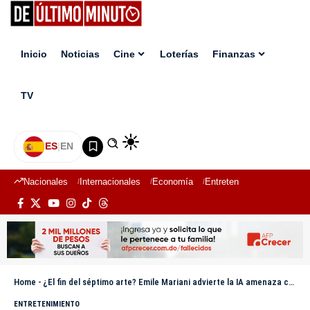
Inicio
Noticias
Cine
Loterías
Finanzas
TV
ES
|
EN
Nacionales
Internacionales
Economía
Entretenimiento
Deport
Home
-
¿El fin del séptimo arte? Emile Mariani advierte la IA amenaza con hacer desaparecer el cine tradicional
ENTRETENIMIENTO