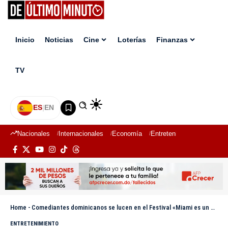
Inicio
Noticias
Cine
Loterías
Finanzas
TV
ES
|
EN
Nacionales
Internacionales
Economía
Entretenimiento
Deport
Home
-
Comediantes dominicanos se lucen en el Festival «Miami es un chiste»
ENTRETENIMIENTO