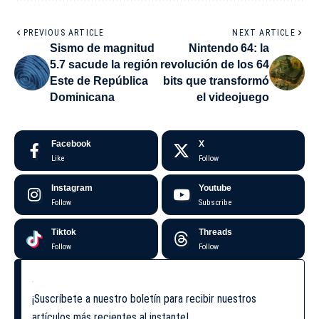
PREVIOUS ARTICLE
NEXT ARTICLE
Sismo de magnitud
Nintendo 64: la
5.7 sacude la región
revolución de los 64
Este de República
bits que transformó
Dominicana
el videojuego
Facebook
X
Like
Follow
Instagram
Youtube
Follow
Subscribe
Tiktok
Threads
Follow
Follow
¡Suscríbete a nuestro boletín para recibir nuestros
artículos más recientes al instante!